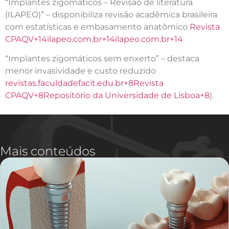
“Implantes zigomáticos – Revisão de literatura
(ILAPEO)” – disponibiliza revisão acadêmica brasileira
com estatísticas e embasamento anatômico
Revista
CPAQV+14ilapeo.com.br+14ilapeo.com.br+14
“Implantes zigomáticos sem enxerto” – destaca
menor invasividade e custo reduzido
revistas.faculdadefacit.edu.br+8Revista
CPAQV+8Repositório da Universidade de Lisboa+8
).
Mais conteúdos